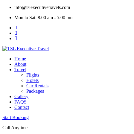
Skip
info@tslexecutivetravels.com
to
Mon to Sat: 8.00 am - 5.00 pm
content
Home
About
Travel
Flights
Hotels
Car Rentals
Packages
Gallery
FAQS
Contact
Start Booking
Call Anytime