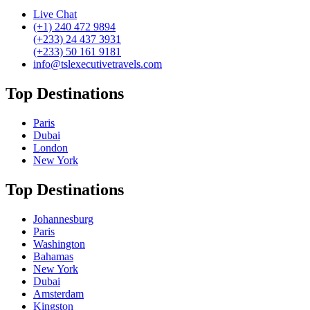
Live Chat
(+1) 240 472 9894
(+233) 24 437 3931
(+233) 50 161 9181
info@tslexecutivetravels.com
Top Destinations
Paris
Dubai
London
New York
Top Destinations
Johannesburg
Paris
Washington
Bahamas
New York
Dubai
Amsterdam
Kingston