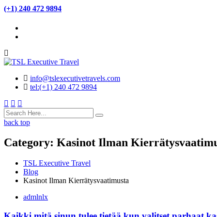
(+1) 240 472 9894
info@tslexecutivetravels.com
tel:(+1) 240 472 9894
back top
Category:
Kasinot Ilman Kierrätysvaatim
TSL Executive Travel
Blog
Kasinot Ilman Kierrätysvaatimusta
admlnlx
Kaikki mitä sinun tulee tietää kun valitset parhaat k