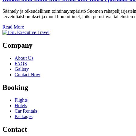
Sääntely ja oikeudellinen toimintaympäristö Suomen rahapelijärjestel
tervetuliaisbonukset ja muut houkuttimet, jotka perustuvat talletusten 
Read More
Company
About Us
FAQS
Gallery
Contact Now
Booking
Flights
Hotels
Car Rentals
Packages
Contact