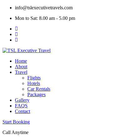
Skip
info@tslexecutivetravels.com
to
Mon to Sat: 8.00 am - 5.00 pm
content
Home
About
Travel
Flights
Hotels
Car Rentals
Packages
Gallery
FAQS
Contact
Start Booking
Call Anytime