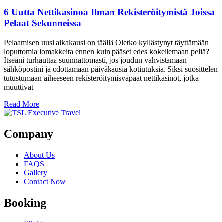
6 Uutta Nettikasinoa Ilman Rekisteröitymistä Joissa
Pelaat Sekunneissa
Pelaamisen uusi aikakausi on täällä Oletko kyllästynyt täyttämään
loputtomia lomakkeita ennen kuin pääset edes kokeilemaan peliä?
Itseäni turhauttaa suunnattomasti, jos joudun vahvistamaan
sähköpostini ja odottamaan päiväkausia kotiutuksia. Siksi suosittelen
tutustumaan aiheeseen rekisteröitymisvapaat nettikasinot, jotka
muuttivat
Read More
Company
About Us
FAQS
Gallery
Contact Now
Booking