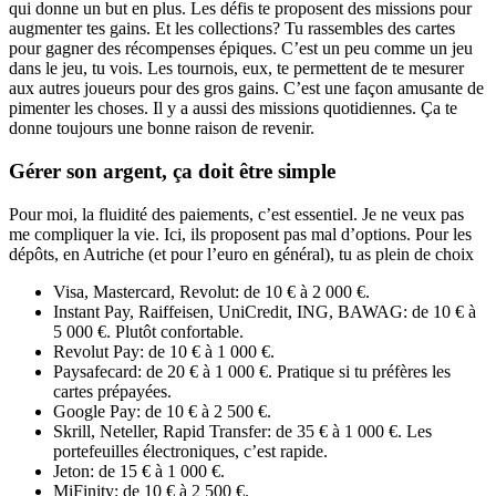
qui donne un but en plus. Les défis te proposent des missions pour
augmenter tes gains. Et les collections? Tu rassembles des cartes
pour gagner des récompenses épiques. C’est un peu comme un jeu
dans le jeu, tu vois. Les tournois, eux, te permettent de te mesurer
aux autres joueurs pour des gros gains. C’est une façon amusante de
pimenter les choses. Il y a aussi des missions quotidiennes. Ça te
donne toujours une bonne raison de revenir.
Gérer son argent, ça doit être simple
Pour moi, la fluidité des paiements, c’est essentiel. Je ne veux pas
me compliquer la vie. Ici, ils proposent pas mal d’options. Pour les
dépôts, en Autriche (et pour l’euro en général), tu as plein de choix
Visa, Mastercard, Revolut: de 10 € à 2 000 €.
Instant Pay, Raiffeisen, UniCredit, ING, BAWAG: de 10 € à
5 000 €. Plutôt confortable.
Revolut Pay: de 10 € à 1 000 €.
Paysafecard: de 20 € à 1 000 €. Pratique si tu préfères les
cartes prépayées.
Google Pay: de 10 € à 2 500 €.
Skrill, Neteller, Rapid Transfer: de 35 € à 1 000 €. Les
portefeuilles électroniques, c’est rapide.
Jeton: de 15 € à 1 000 €.
MiFinity: de 10 € à 2 500 €.