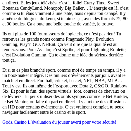
en direct. Et les jeux télévisés, c’est la folie! Crazy Time, Sweet
Bonanza CandyLand, Monopoly Big Baller… L’énergie est là, c’est
comme si tu étais vraiment à une table, mais depuis ton canapé. Il y
a même du bingo et du keno, si tu aimes ça, avec des formats 75, 80
et 90 boules. Ça ajoute une belle touche de variété, je trouve.
Ils ont plus de 100 fournisseurs de logiciels, ce n’est pas rien! Tu
retrouves les grands noms comme Pragmatic Play, Evolution
Gaming, Play’n GO, NetEnt. Ça veut dire que la qualité est au
rendez-vous. Pour Aviator, c’est Spribe, et pour Lightning Roulette,
c’est Evolution Gaming. Ça te donne une idée du sérieux derrière
tout ça.
Et si tu es plus branché sport, comme moi de temps en temps, il y a
un bookmaker intégré. Des milliers d’événements par jour, avant le
match et en direct. Football, cricket, basket, NFL, NBA, MLB…
Tout y est. Ils ont même de l’e-sport avec Dota 2, CS:GO, Rainbow
Six. Et pour le fun, des sports virtuels: foot, courses de chevaux ou
de lévriers. Tu peux utiliser des outils sympas comme le Bet Builder,
le Bet Mentor, ou faire du pari en direct. Il y a même des diffusions
en HD pour certains événements. C’est vraiment complet, tu peux
naviguer facilement entre le casino et le sport.
Godz Casino L’évaluation du joueur averti pour votre sécurité