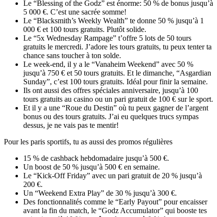
Le “Blessing of the Godz” est énorme: 50 % de bonus jusqu’à
5 000 €. C’est une sacrée somme!
Le “Blacksmith’s Weekly Wealth” te donne 50 % jusqu’à 1
000 € et 100 tours gratuits. Plutôt solide.
Le “5x Wednesday Rampage” t’offre 5 lots de 50 tours
gratuits le mercredi. J’adore les tours gratuits, tu peux tenter ta
chance sans toucher à ton solde.
Le week-end, il y a le “Vanaheim Weekend” avec 50 %
jusqu’à 750 € et 50 tours gratuits. Et le dimanche, “Asgardian
Sunday”, c’est 100 tours gratuits. Idéal pour finir la semaine.
Ils ont aussi des offres spéciales anniversaire, jusqu’à 100
tours gratuits au casino ou un pari gratuit de 100 € sur le sport.
Et il y a une “Roue du Destin” où tu peux gagner de l’argent
bonus ou des tours gratuits. J’ai eu quelques trucs sympas
dessus, je ne vais pas te mentir!
Pour les paris sportifs, tu as aussi des promos régulières
15 % de cashback hebdomadaire jusqu’à 500 €.
Un boost de 50 % jusqu’à 500 € en semaine.
Le “Kick-Off Friday” avec un pari gratuit de 20 % jusqu’à
200 €.
Un “Weekend Extra Play” de 30 % jusqu’à 300 €.
Des fonctionnalités comme le “Early Payout” pour encaisser
avant la fin du match, le “Godz Accumulator” qui booste tes