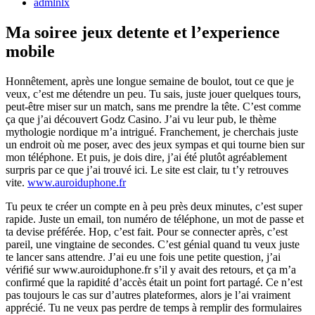
admlnlx
Ma soiree jeux detente et l’experience
mobile
Honnêtement, après une longue semaine de boulot, tout ce que je
veux, c’est me détendre un peu. Tu sais, juste jouer quelques tours,
peut-être miser sur un match, sans me prendre la tête. C’est comme
ça que j’ai découvert Godz Casino. J’ai vu leur pub, le thème
mythologie nordique m’a intrigué. Franchement, je cherchais juste
un endroit où me poser, avec des jeux sympas et qui tourne bien sur
mon téléphone. Et puis, je dois dire, j’ai été plutôt agréablement
surpris par ce que j’ai trouvé ici. Le site est clair, tu t’y retrouves
vite.
www.auroiduphone.fr
Tu peux te créer un compte en à peu près deux minutes, c’est super
rapide. Juste un email, ton numéro de téléphone, un mot de passe et
ta devise préférée. Hop, c’est fait. Pour se connecter après, c’est
pareil, une vingtaine de secondes. C’est génial quand tu veux juste
te lancer sans attendre. J’ai eu une fois une petite question, j’ai
vérifié sur www.auroiduphone.fr s’il y avait des retours, et ça m’a
confirmé que la rapidité d’accès était un point fort partagé. Ce n’est
pas toujours le cas sur d’autres plateformes, alors je l’ai vraiment
apprécié. Tu ne veux pas perdre de temps à remplir des formulaires