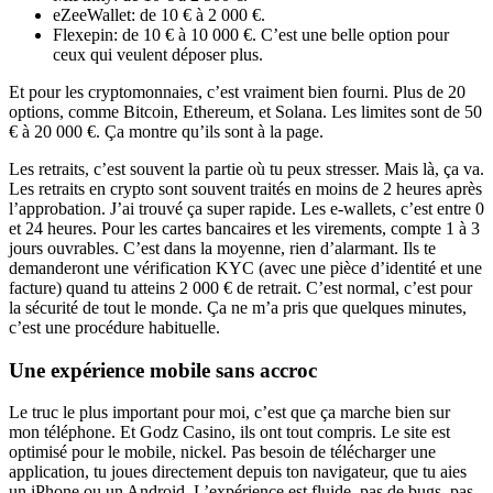
eZeeWallet: de 10 € à 2 000 €.
Flexepin: de 10 € à 10 000 €. C’est une belle option pour
ceux qui veulent déposer plus.
Et pour les cryptomonnaies, c’est vraiment bien fourni. Plus de 20
options, comme Bitcoin, Ethereum, et Solana. Les limites sont de 50
€ à 20 000 €. Ça montre qu’ils sont à la page.
Les retraits, c’est souvent la partie où tu peux stresser. Mais là, ça va.
Les retraits en crypto sont souvent traités en moins de 2 heures après
l’approbation. J’ai trouvé ça super rapide. Les e-wallets, c’est entre 0
et 24 heures. Pour les cartes bancaires et les virements, compte 1 à 3
jours ouvrables. C’est dans la moyenne, rien d’alarmant. Ils te
demanderont une vérification KYC (avec une pièce d’identité et une
facture) quand tu atteins 2 000 € de retrait. C’est normal, c’est pour
la sécurité de tout le monde. Ça ne m’a pris que quelques minutes,
c’est une procédure habituelle.
Une expérience mobile sans accroc
Le truc le plus important pour moi, c’est que ça marche bien sur
mon téléphone. Et Godz Casino, ils ont tout compris. Le site est
optimisé pour le mobile, nickel. Pas besoin de télécharger une
application, tu joues directement depuis ton navigateur, que tu aies
un iPhone ou un Android. L’expérience est fluide, pas de bugs, pas