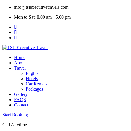
Skip
info@tslexecutivetravels.com
to
Mon to Sat: 8.00 am - 5.00 pm
content
Home
About
Travel
Flights
Hotels
Car Rentals
Packages
Gallery
FAQS
Contact
Start Booking
Call Anytime