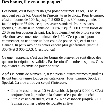
Des bonus, il y en a un paquet!
Les bonus, c’est toujours un gros point pour moi. Et ici, ils ne se
moquent pas de toi. Quand tu t’inscris, tu as le choix. Pour le casino,
c’est un bonus de 100 % jusqu’à 2 000 € plus 300 tours gratuits. Il
faut le rejouer 35 fois, ce qui est assez standard. Pour les paris
sportifs, tu as aussi un bonus de 100 % jusqu’à 500 € et un boost de
20 % sur ton coupon de pari. Là, le roulement est de 6 fois sur des
sélections avec une cote minimale de 1.59. C’est pas mal pour
commencer, ça te donne un bon coup de pouce. Ah, et si tu es au
Canada, tu peux avoir des offres encore plus généreuses, jusqu’à
300 % et 3 000 CA$. C’est fou, ça!
Ce que j’apprécie, c’est que les bonus de bienvenue sont dispo dès
que ton inscription est validée. Pas besoin d’attendre des jours. C’est
top quand tu as envie de jouer de suite.
Après le bonus de bienvenue, il y a plein d’autres promos régulières.
Ils ont bien organisé tout ça par catégories: Tous, Casino, Sport, et
Spécial. Ça aide à trouver ce qui t’intéresse.
Pour le casino, tu as 15 % de cashback jusqu’à 3 000 €. C’est
toujours bon à prendre si la chance n’est pas de ton côté.
Sur le casino en direct, c’est 25 % de cashback jusqu’à 300 €.
Sympa pour les parties de roulette en live.