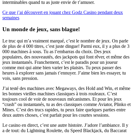
interminables quand tu as juste envie de t’amuser.
Ce que j’ai découvert en jouant chez Godz Casino pendant deux
semaines
Un monde de jeux, sans blague!
Le truc qui m’a vraiment marqué, c’est le nombre de jeux. On parle
de plus de 4 000 titres, c’est juste dingue! Parmi eux, il y a plus de 3
000 machines à sous. Tu as l’embarras du choix. Des jeux
populaires, des nouveautés, des jackpots qui font rêver, et même des
jeux instantanés. Franchement, c’est le paradis pour un joueur
comme moi qui aime bien varier les plaisirs. Tu peux passer des
heures à explorer sans jamais t’ennuyer. J’aime bien les essayer, tu
vois, sans pression.
J’ai testé des machines avec Megaways, des Hold and Win, et même
les bonnes vieilles machines classiques à trois rouleaux. C’est
toujours cool de voir de nouveaux mécanismes. Et pour les jeux
“crash” ou instantanés, tu as des classiques comme Aviator, Plinko et
Mines. C’est des trucs rapides, tu peux faire quelques parties entre
deux autres choses, c’est parfait pour les courtes sessions.
Le casino en direct, c’est une autre histoire. J’adore l’ambiance. Il y
a de tout: du Lightning Roulette, du Speed Blackjack, du Baccarat