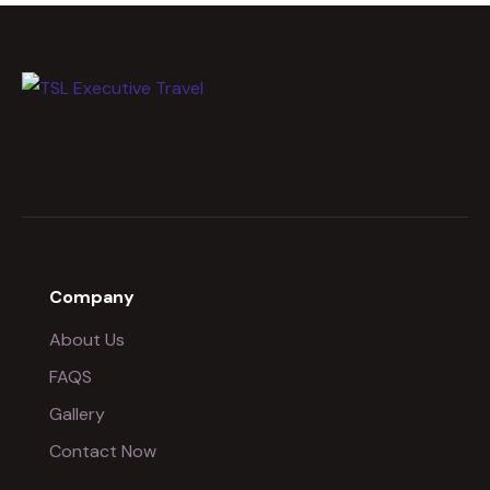
Company
About Us
FAQS
Gallery
Contact Now