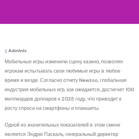
Admlnlx
Мобильные игры изменили сцену казино, позволяя
игрокам испытывать свои любимые игры в любое
время и везде. Согласно отчету Newzoo, глобальная
индустрия мобильных игр, как ожидается, достигнет 100
миллиардов долларов к 2025 году, что приводит к
росту спроса на смартфоны и планшеты.
Одной из значительных показателей в этом смене
является Эндрю Паскаль, генеральный директор