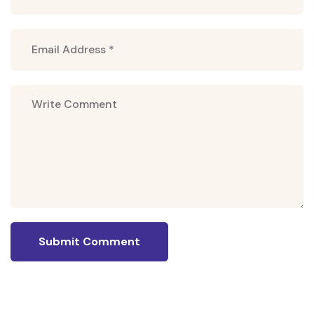
Submit Comment