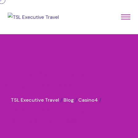
рост мобильных игр в
индустрии казино
TSL Executive Travel
Blog
Casino4
Рост Мобильных Игр В
Индустрии Казино