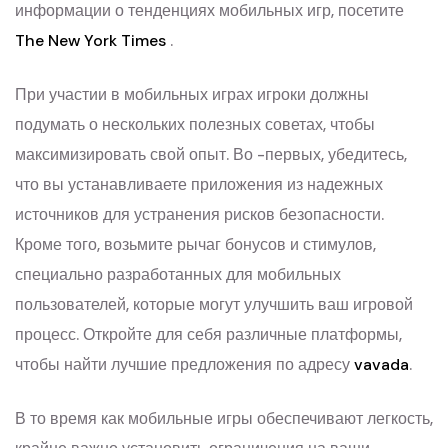
информации о тенденциях мобильных игр, посетите
The New York Times
.
При участии в мобильных играх игроки должны
подумать о нескольких полезных советах, чтобы
максимизировать свой опыт. Во -первых, убедитесь,
что вы устанавливаете приложения из надежных
источников для устранения рисков безопасности.
Кроме того, возьмите рычаг бонусов и стимулов,
специально разработанных для мобильных
пользователей, которые могут улучшить ваш игровой
процесс. Откройте для себя различные платформы,
чтобы найти лучшие предложения по адресу
vavada
.
В то время как мобильные игры обеспечивают легкость,