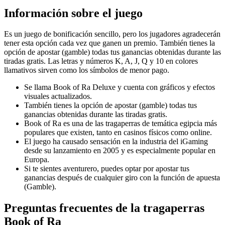
Información sobre el juego
Es un juego de bonificación sencillo, pero los jugadores agradecerán
tener esta opción cada vez que ganen un premio. También tienes la
opción de apostar (gamble) todas tus ganancias obtenidas durante las
tiradas gratis. Las letras y números K, A, J, Q y 10 en colores
llamativos sirven como los símbolos de menor pago.
Se llama Book of Ra Deluxe y cuenta con gráficos y efectos
visuales actualizados.
También tienes la opción de apostar (gamble) todas tus
ganancias obtenidas durante las tiradas gratis.
Book of Ra es una de las tragaperras de temática egipcia más
populares que existen, tanto en casinos físicos como online.
El juego ha causado sensación en la industria del iGaming
desde su lanzamiento en 2005 y es especialmente popular en
Europa.
Si te sientes aventurero, puedes optar por apostar tus
ganancias después de cualquier giro con la función de apuesta
(Gamble).
Preguntas frecuentes de la tragaperras
Book of Ra