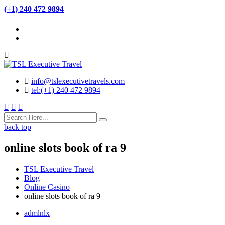
(+1) 240 472 9894
info@tslexecutivetravels.com
tel:(+1) 240 472 9894
back top
online slots book of ra 9
TSL Executive Travel
Blog
Online Casino
online slots book of ra 9
admlnlx