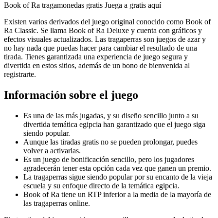
Book of Ra tragamonedas gratis Juega a gratis aquí
Existen varios derivados del juego original conocido como Book of
Ra Classic. Se llama Book of Ra Deluxe y cuenta con gráficos y
efectos visuales actualizados. Las tragaperras son juegos de azar y
no hay nada que puedas hacer para cambiar el resultado de una
tirada. Tienes garantizada una experiencia de juego segura y
divertida en estos sitios, además de un bono de bienvenida al
registrarte.
Información sobre el juego
Es una de las más jugadas, y su diseño sencillo junto a su
divertida temática egipcia han garantizado que el juego siga
siendo popular.
Aunque las tiradas gratis no se pueden prolongar, puedes
volver a activarlas.
Es un juego de bonificación sencillo, pero los jugadores
agradecerán tener esta opción cada vez que ganen un premio.
La tragaperras sigue siendo popular por su encanto de la vieja
escuela y su enfoque directo de la temática egipcia.
Book of Ra tiene un RTP inferior a la media de la mayoría de
las tragaperras online.