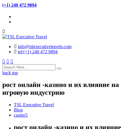
(+1) 240 472 9894
info@tslexecutivetravels.com
tel:(+1) 240 472 9894
back top
рост онлайн -казино и их влияние на
игровую индустрию
TSL Executive Travel
Blog
casino5
рост онлайн -казино и их влияние