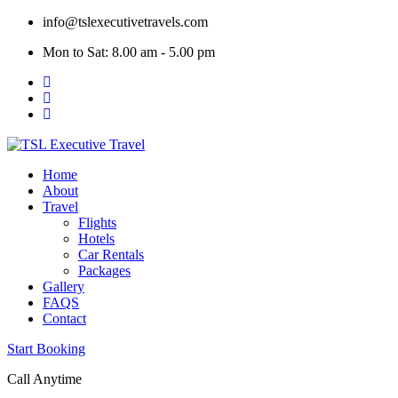
Skip
info@tslexecutivetravels.com
to
Mon to Sat: 8.00 am - 5.00 pm
content
Home
About
Travel
Flights
Hotels
Car Rentals
Packages
Gallery
FAQS
Contact
Start Booking
Call Anytime