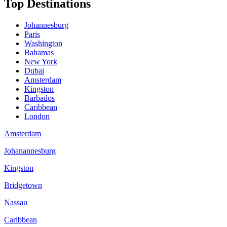
Top Destinations
Johannesburg
Paris
Washington
Bahamas
New York
Dubai
Amsterdam
Kingston
Barbados
Caribbean
London
Amsterdam
Johanannesburg
Kingston
Bridgetown
Nassau
Caribbean